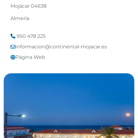
Mojácar 04638
Almería
950 478 225
informacion@continental-mojacar.es
Leaflet
©
OpenStreetMap
contributors
Página Web