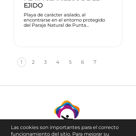
EJIDO
Playa de carácter aislado, al
encontrarse en el entorno protegido
del Paraje Natural de Punta...
Paginación
Siguiente p
Última 
1
2
3
4
5
6
7
Las cookies son importantes para el correcto
funcionamiento del sitio. Para mejorar su