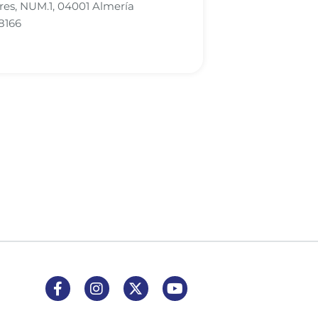
ores, NUM.1, 04001 Almería
8166
iente página
Última página
Enlace a Facebook
Enlace a Instagram
Enlace a X (Twitter)
Enlace a Youtube Channel