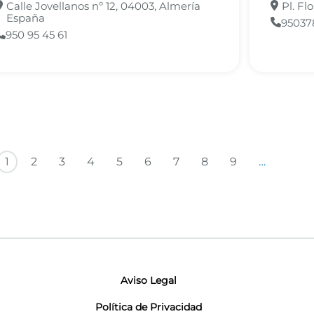
Calle Jovellanos nº 12, 04003, Almería
Pl. Fl
España
95037
950 95 45 61
Sigu
1
2
3
4
5
6
7
8
9
…
Aviso Legal
Política de Privacidad