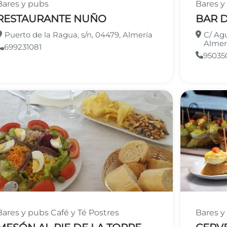
Bares y pubs
Bares 
RESTAURANTE NUÑO
BAR 
Puerto de la Ragua, s/n, 04479, Almería
C/ Agu
Almer
699231081
95035
Bares y pubs
Café y Té
Postres
Bares 