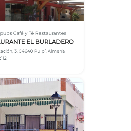
y pubs
Café y Té
Restaurantes
AURANTE EL BURLADERO
tación, 3, 04640 Pulpí, Almería
112