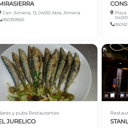
MIRASIERRA
CONS
Carr. Almeria, 13, 04510 Abla, Almería
Plaza
04001
950351860
95092
Bares y pubs
Restaurantes
Restau
EL JURELICO
STAN