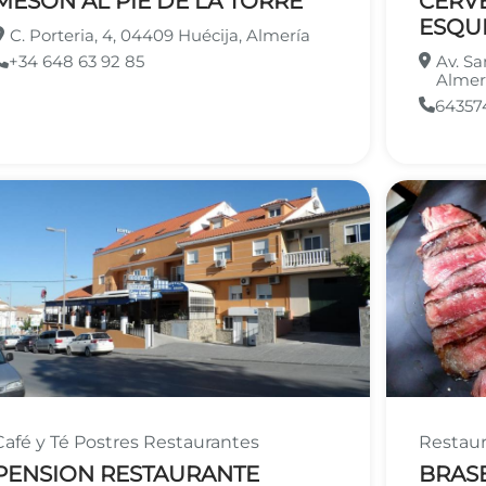
MESÓN AL PIE DE LA TORRE
CERVE
ESQU
C. Porteria, 4, 04409 Huécija, Almería
+34 648 63 92 85
Av. Sa
Almer
64357
Café y Té
Postres
Restaurantes
Restau
PENSION RESTAURANTE
BRASE