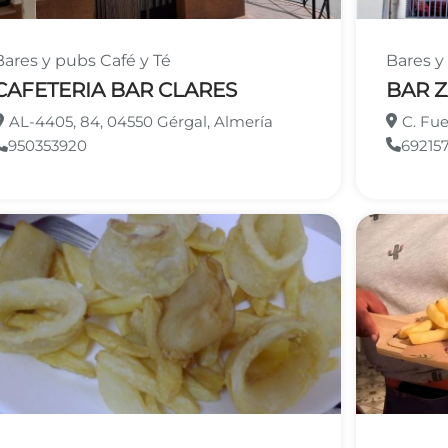
Bares y pubs
Café y Té
Bares y
CAFETERIA BAR CLARES
BAR 
AL-4405, 84, 04550 Gérgal, Almería
C. Fue
950353920
69215