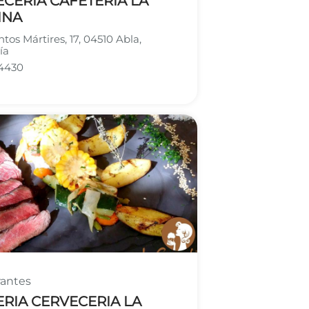
CERIA CAFETERIA LA
INA
ntos Mártires, 17, 04510 Abla,
ía
4430
rantes
RIA CERVECERIA LA