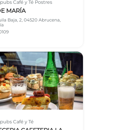
y pubs
Café y Té
Postres
DE MARÍA
ila Baja, 2, 04520 Abrucena,
ía
0109
y pubs
Café y Té