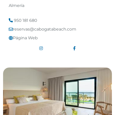
Almería
950 181 680
reservas@cabogatabeach.com
Leaflet
©
OpenStreetMap
contributors
Página Web
Enlace a Instagram
Enlace a Facebook