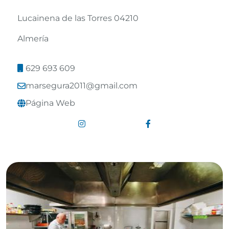
Lucainena de las Torres 04210
Almería
629 693 609
Leaflet
©
OpenStreetMap
contributors
marsegura2011@gmail.com
Página Web
Enlace a Instagram
Enlace a Facebook