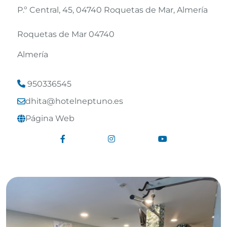
P.º Central, 45, 04740 Roquetas de Mar, Almería
Roquetas de Mar 04740
Almería
950336545
dhita@hotelneptuno.es
Leaflet
©
OpenStreetMap
contributors
Página Web
Enlace a Facebook
Enlace a Instagram
Enlace a Yout