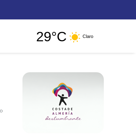
29°C
Claro
mo