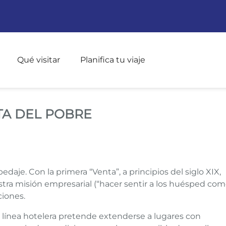
Pasar al contenido principal
Qué visitar
Planifica tu viaje
E VENTA DEL POBRE
TA DEL POBRE
pedaje. Con la primera “Venta”, a principios del siglo XIX,
tra misión empresarial (“hacer sentir a los huésped co
iones.
 línea hotelera pretende extenderse a lugares con