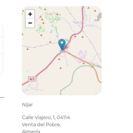
+
−
Leaflet
©
OpenStreetMap
contributors
Níjar
Calle Viajero, 1, 04114
Venta del Pobre,
Almería