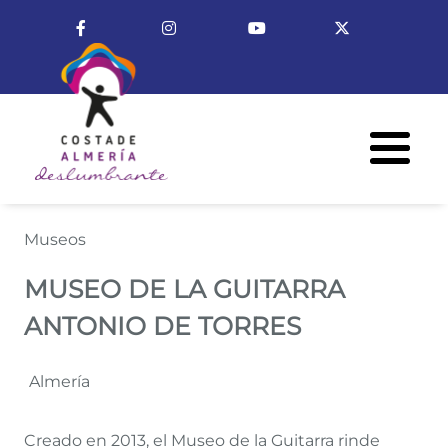
Pasar al contenido principal
Enlace a Facebook
Enlace a Instagram
Enlace a Youtube Cha
Enlace a X (T
Menú R
MUSEO DE LA GUITARRA ANT
Museos
MUSEO DE LA GUITARRA
ANTONIO DE TORRES
Almería
Creado en 2013, el Museo de la Guitarra rinde