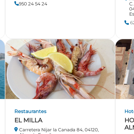
950 24 54 24
C.
0
E
62
Restaurantes
Hot
EL MILLA
HO
AL
Carretera Nijar la Canada 84, 04120,