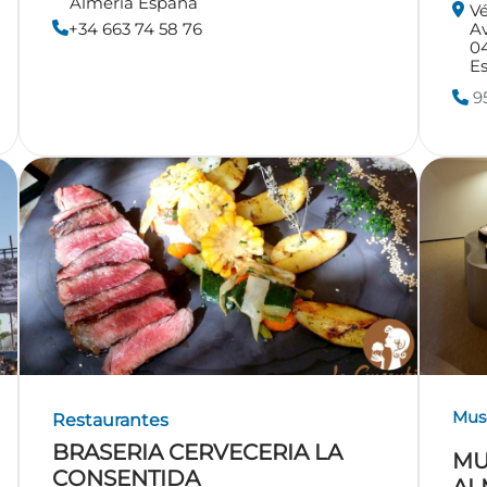
Almería España
Vé
+34 663 74 58 76
Av
0
E
95
Mus
Restaurantes
BRASERIA CERVECERIA LA
MU
CONSENTIDA
AL