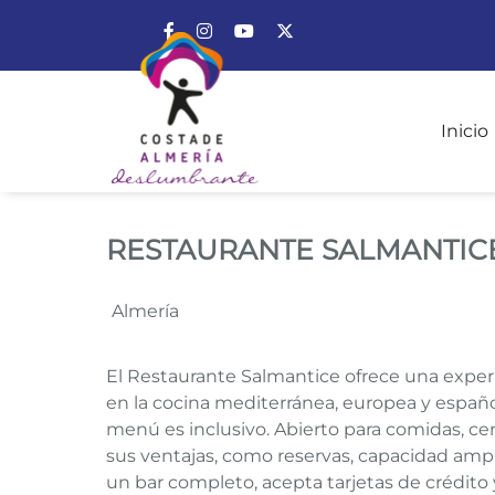
Enlace a Facebook
Enlace a Instagram
Enlace a Youtube Channel
Enlace a X (Twitter)
Inicio
RESTAURANTE SALM
RESTAURANTE SALMANTIC
Almería
El Restaurante Salmantice ofrece una experi
en la cocina mediterránea, europea y españo
menú es inclusivo. Abierto para comidas, cen
sus ventajas, como reservas, capacidad ampli
un bar completo, acepta tarjetas de crédito 