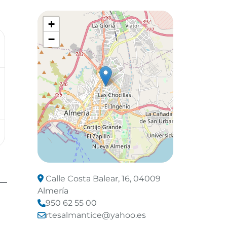
+
−
Leaflet
©
OpenStreetMap
contributors
Calle Costa Balear, 16, 04009
Almería
950 62 55 00
rtesalmantice@yahoo.es