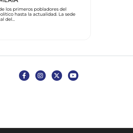
e los primeros pobladores del
olítico hasta la actualidad. La sede
l del...
Enlace a Facebook
Enlace a Instagram
Enlace a X (Twitter)
Enlace a Youtube Channel