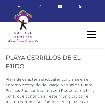
Pasar al contenido principal
Enlace a Facebook
Enlace a Instagram
Enlace a Youtube Cha
Enlace a X (T
Menú R
PLAYA CERRILLOS DE EL EJID
PLAYA CERRILLOS DE EL
EJIDO
Playa de carácter aislado, al encontrarse en el
entorno protegido del Paraje Natural de Punta
Entinas-Sabinar lindante con Roquetas de Mar,
por lo que continua en este municipio con el
mismo nombre. Sus fondos tiene praderas de