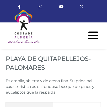
Pasar al contenido principal
Enlace a Facebook
Enlace a Instagram
Enlace a Youtube Cha
Enlace a X (T
Menú R
PLAYA DE QUITAPELLEJOS-P
PLAYA DE QUITAPELLEJOS-
PALOMARES
Es amplia, abierta y de arena fina. Su principal
característica es el frondoso bosque de pinos y
eucaliptos que la respalda