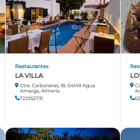
Restaurantes
Res
LA VILLA
LO
Ctra. Carboneras, 18, 04149 Agua
Ca
Amarga, Almería
A
722552731
62