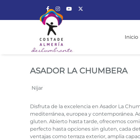
Enlace a Facebook
Enlace a Instagram
Enlace a Youtube Channel
Enlace a X (Twitter)
Inicio
ASADOR LA CHUMB
ASADOR LA CHUMBERA
Níjar
Disfruta de la excelencia en Asador La Chum
mediterránea, europea y contemporánea. A
gluten. Abierto hasta tarde, ofrecemos com
perfecto hasta opciones sin gluten, cada de
ventajas como terraza exterior, amplia capa