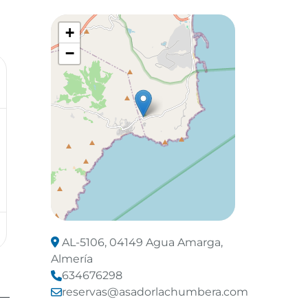
+
−
Leaflet
©
OpenStreetMap
contributors
AL-5106, 04149 Agua Amarga,
Almería
634676298
reservas@asadorlachumbera.com