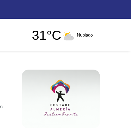
31°C
Nublado
in
n