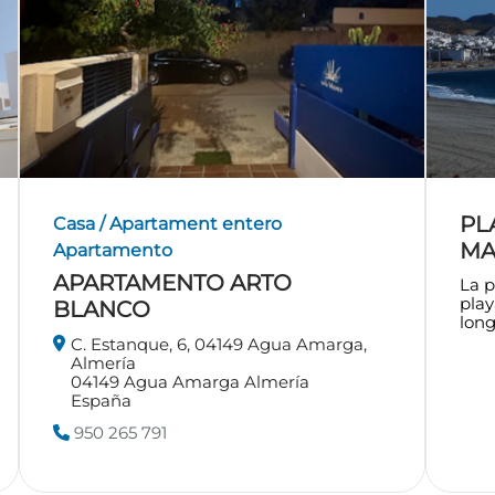
PL
Casa / Apartament entero
MA
Apartamento
APARTAMENTO ARTO
La p
pla
BLANCO
long
C. Estanque, 6, 04149 Agua Amarga,
Almería
04149
Agua Amarga
Almería
España
950 265 791