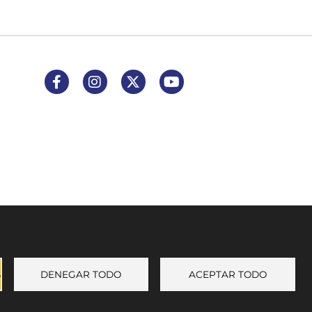
Enlace a Facebook
Enlace a Instagram
Enlace a X (Twitter)
Enlace a Youtube Channel
S
DENEGAR TODO
ACEPTAR TODO