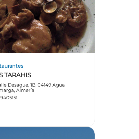
taurantes
S TARAHIS
lle Desague, 1B, 04149 Agua
marga, Almería
9405151