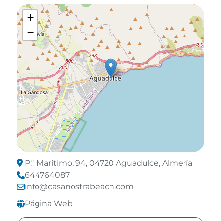
+
−
P.º Marítimo, 94, 04720 Aguadulce, Almería
644764087
info@casanostrabeach.com
Página Web