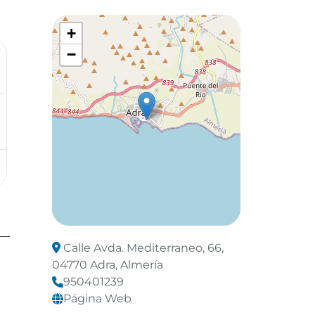
+
−
Leaflet
©
OpenStreetMap
contributors
Calle Avda. Mediterraneo, 66,
04770 Adra, Almería
950401239
Página Web