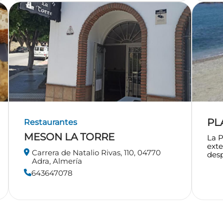
PL
Restaurantes
MESON LA TORRE
La P
exte
Carrera de Natalio Rivas, 110, 04770
desp
Adra, Almería
643647078