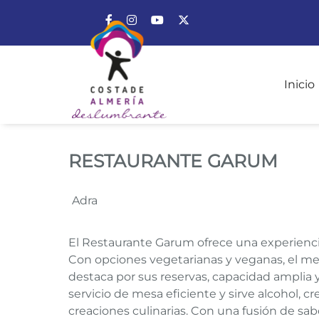
Enlace a Facebook
Enlace a Instagram
Enlace a Youtube Channel
Enlace a X (Twitter)
Inicio
RESTAURANTE GAR
RESTAURANTE GARUM
Adra
El Restaurante Garum ofrece una experienci
Con opciones vegetarianas y veganas, el men
destaca por sus reservas, capacidad amplia 
servicio de mesa eficiente y sirve alcohol, 
creaciones culinarias. Con una fusión de sa