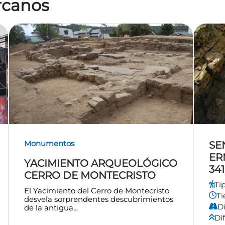
ercanos
Monumentos
SE
ER
YACIMIENTO ARQUEOLÓGICO
341
CERRO DE MONTECRISTO
Ti
El Yacimiento del Cerro de Montecristo
T
desvela sorprendentes descubrimientos
Di
de la antigua...
Dif