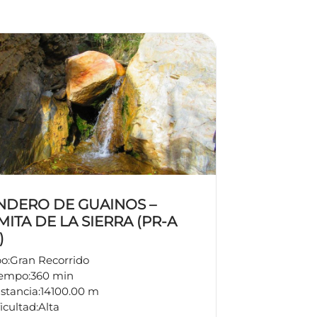
NDERO DE GUAINOS –
MITA DE LA SIERRA (PR-A
)
po:
Gran Recorrido
iempo:
360 min
stancia:
14100.00 m
icultad:
Alta