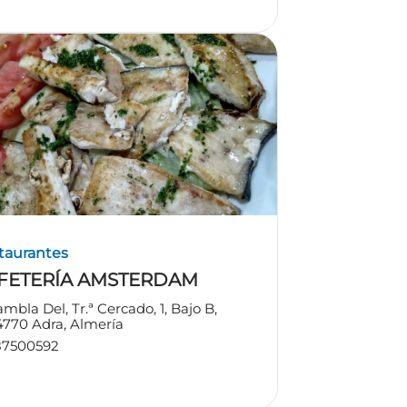
taurantes
FETERÍA AMSTERDAM
mbla Del, Tr.ª Cercado, 1, Bajo B,
4770 Adra, Almería
87500592