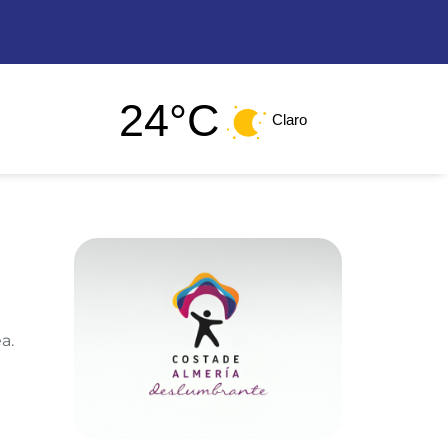
24°C
Claro
a.