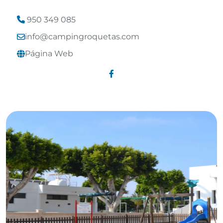
950 349 085
Leaflet
©
OpenStreetMap
contributors
info@campingroquetas.com
Página Web
Enlace a Facebook