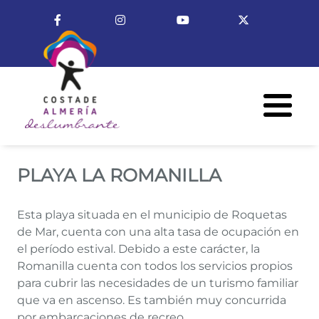
Pasar al contenido principal
Enlace a Facebook
Enlace a Instagram
Enlace a Youtube Cha
Enlace a X (T
Menú R
PLAYA LA ROMANILLA
PLAYA LA ROMANILLA
Esta playa situada en el municipio de Roquetas
de Mar, cuenta con una alta tasa de ocupación en
el período estival. Debido a este carácter, la
Romanilla cuenta con todos los servicios propios
para cubrir las necesidades de un turismo familiar
que va en ascenso. Es también muy concurrida
por embarcaciones de recreo.