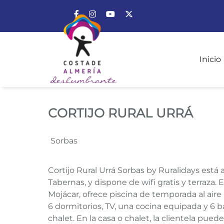
Enlace a Facebook
Enlace a Instagram
Enlace a Youtube Channel
Enlace a X (Twitter)
Inicio
CORTIJO RURAL URR
CORTIJO RURAL URRÁ
Sorbas
Cortijo Rural Urrá Sorbas by Ruralidays está
Tabernas, y dispone de wifi gratis y terraza.
Mojácar, ofrece piscina de temporada al aire 
6 dormitorios, TV, una cocina equipada y 6 b
chalet. En la casa o chalet, la clientela pue