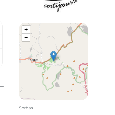
+
−
Leaflet
©
OpenStreetMap
contributors
Sorbas