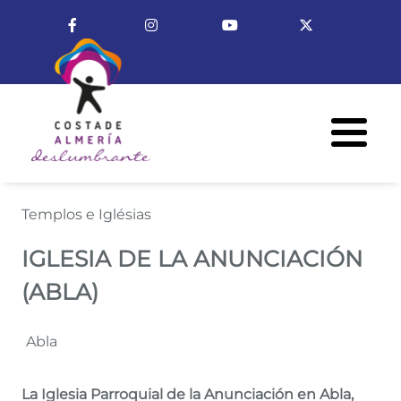
Pasar al contenido principal
Enlace a Facebook
Enlace a Instagram
Enlace a Youtube Cha
Enlace a X (T
Menú R
IGLESIA DE LA ANUNCIACIÓN 
Templos e Iglésias
IGLESIA DE LA ANUNCIACIÓN
(ABLA)
Abla
La Iglesia Parroquial de la Anunciación en Abla,