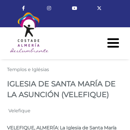
Pasar al contenido principal
Enlace a Facebook
Enlace a Instagram
Enlace a Youtube Cha
Enlace a X (T
Menú R
Iglesia de Santa María de la A
Templos e Iglésias
IGLESIA DE SANTA MARÍA DE
LA ASUNCIÓN (VELEFIQUE)
Velefique
VELEFIQUE, ALMERÍA: La Iglesia de Santa María