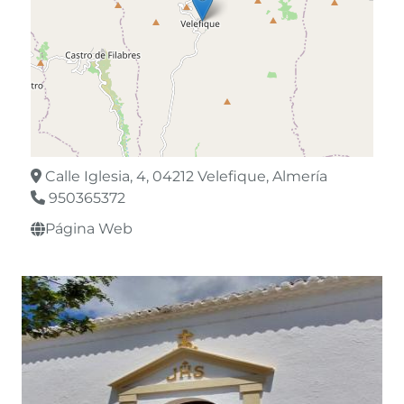
Calle Iglesia, 4, 04212 Velefique, Almería
950365372
Página Web
Leaflet
©
OpenStreetMap
contributors