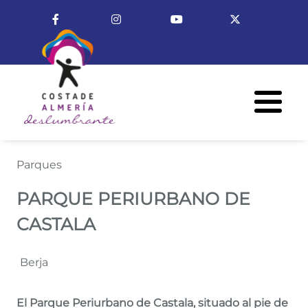
Pasar al contenido principal
Enlace a Facebook
Enlace a Instagram
Enlace a Youtube Cha
Enlace a X (T
Menú R
PARQUE PERIURBANO DE CA
Parques
PARQUE PERIURBANO DE
CASTALA
Berja
El Parque Periurbano de Castala, situado al pie de