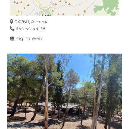
04760, Almería
954 54 44 38
Página Web
Leaflet
©
OpenStreetMap
contributors