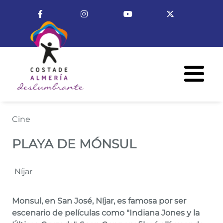
Pasar al contenido principal
Enlace a Facebook
Enlace a Instagram
Enlace a Youtube Cha
Enlace a X (T
Menú R
PLAYA DE MÓNSUL
Cine
PLAYA DE MÓNSUL
Níjar
Monsul, en San José, Níjar, es famosa por ser
escenario de películas como "Indiana Jones y la