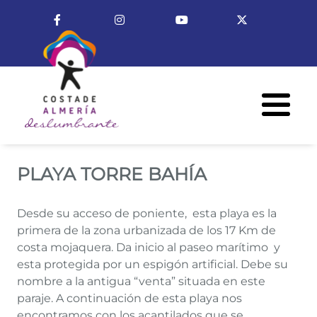
Pasar al contenido principal
Enlace a Facebook
Enlace a Instagram
Enlace a Youtube Cha
Enlace a X (T
Menú R
PLAYA TORRE BAHÍA
PLAYA TORRE BAHÍA
Desde su acceso de poniente, esta playa es la
primera de la zona urbanizada de los 17 Km de
costa mojaquera. Da inicio al paseo marítimo y
esta protegida por un espigón artificial. Debe su
nombre a la antigua “venta” situada en este
paraje. A continuación de esta playa nos
encontramos con los acantilados que se