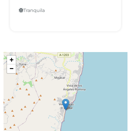
Tranquila
+
−