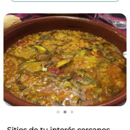
Leaflet
©
OpenStreetMap
contributors
Sitios de tu interés cercanos