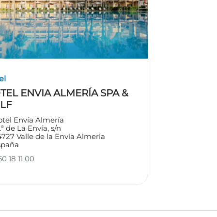
el
TEL ENVIA ALMERÍA SPA &
LF
tel Envía Almería
.ª de La Envía, s/n
4727
Valle de la Envía
Almería
spaña
0 18 11 00