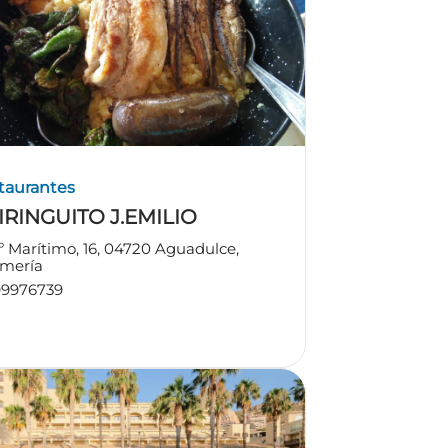
taurantes
IRINGUITO J.EMILIO
º Marítimo, 16, 04720 Aguadulce,
lmería
99976739