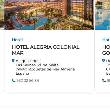
Hotel
Hot
HOTEL ALEGRIA COLONIAL
HO
MAR
GO
Alegria Hotels
Ho
Las Salinas, Pl. de Malta, 1
Tr
04740
Roquetas de Mar
Almería
0
España
E
950 32 56 84
95