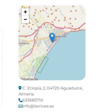
e
+
−
Leaflet
©
OpenStreetMap
contributors
C. Etiopía, 2, 04720 Aguadulce,
Almería
633683710
info@larrivee.es