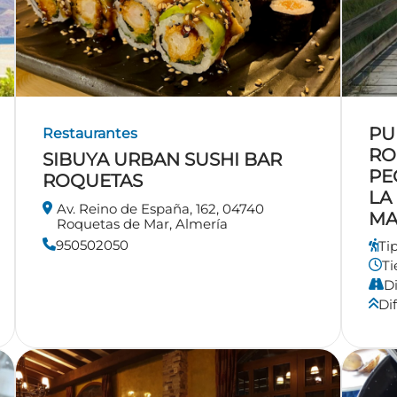
PU
Restaurantes
RO
SIBUYA URBAN SUSHI BAR
PE
ROQUETAS
LA
Av. Reino de España, 162, 04740
MA
Roquetas de Mar, Almería
950502050
Ti
T
Di
Dif