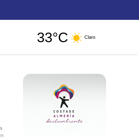
33°C
Claro
a
an