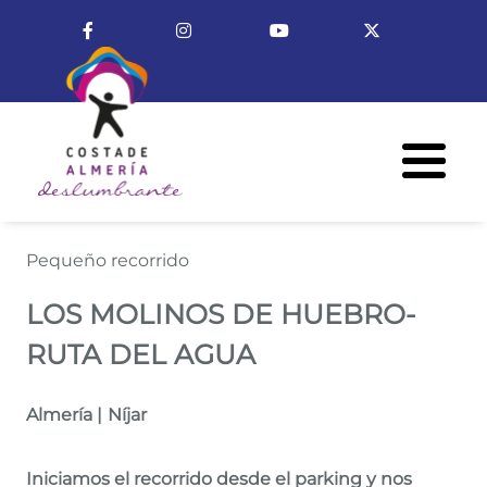
Pasar al contenido principal
Enlace a Facebook
Enlace a Instagram
Enlace a Youtube Cha
Enlace a X (T
Menú R
Los Molinos de Huebro-Ruta d
Pequeño recorrido
LOS MOLINOS DE HUEBRO-
RUTA DEL AGUA
Almería |
Níjar
Iniciamos el recorrido desde el parking y nos