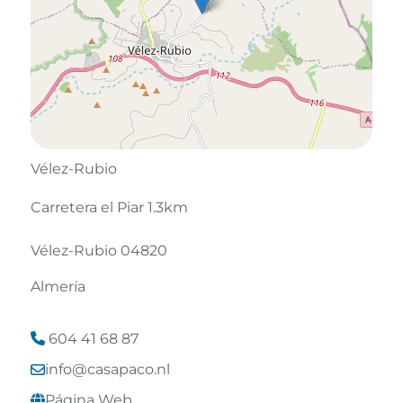
Vélez-Rubio
Carretera el Piar 1.3km
Vélez-Rubio 04820
Almería
604 41 68 87
info@casapaco.nl
Leaflet
©
OpenStreetMap
contributors
Página Web