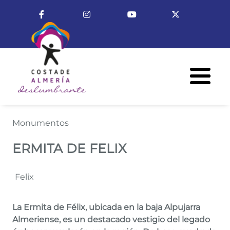
Pasar al contenido principal
Enlace a Facebook
Enlace a Instagram
Enlace a Youtube Cha
Enlace a X (T
Menú R
ERMITA DE FELIX
Monumentos
ERMITA DE FELIX
Felix
La Ermita de Félix, ubicada en la baja Alpujarra
Almeriense, es un destacado vestigio del legado