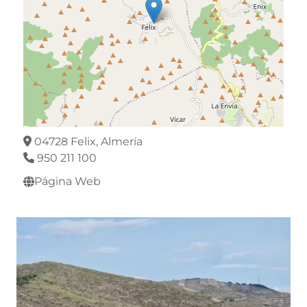
04728 Felix, Almería
950 211 100
Página Web
Leaflet
©
OpenStreetMap
contributors