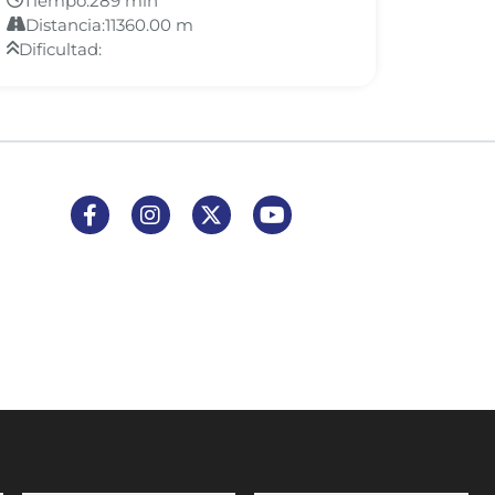
Tiempo:
289 min
Distancia:
11360.00 m
Dificultad:
Enlace a Facebook
Enlace a Instagram
Enlace a X (Twitter)
Enlace a Youtube Channel