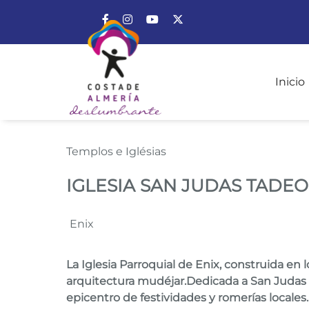
Enlace a Facebook
Enlace a Instagram
Enlace a Youtube Channel
Enlace a X (Twitter)
Inicio
IGLESIA SAN JUDAS
Templos e Iglésias
IGLESIA SAN JUDAS TADEO
Enix
La Iglesia Parroquial de Enix, construida en 
arquitectura mudéjar.Dedicada a San Judas Ta
epicentro de festividades y romerías locales.