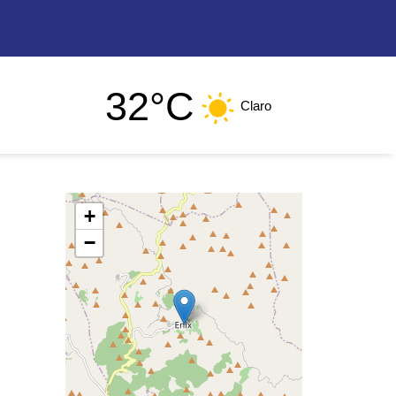
32°C
Claro
+
−