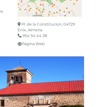
ra
Leaflet
©
OpenStreetMap
contributors
Pl. de la Constitucion, 04729
Enix, Almería
954 54 44 38
Página Web