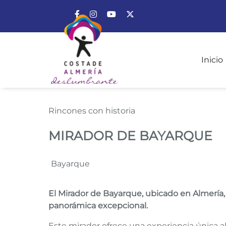
Enlace a Facebook
Enlace a Instagram
Enlace a Youtube Channel
Enlace a X (Twitter)
Inicio
MIRADOR DE BAYAR
Rincones con historia
MIRADOR DE BAYARQUE
Bayarque
El Mirador de Bayarque, ubicado en Almería
panorámica excepcional.
Este mirador ofrece una experiencia única al