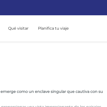
Pasar al contenido principal
Qué visitar
Planifica tu viaje
QUE
, emerge como un enclave singular que cautiva con su
 proporcionar una vista impresionante de los paisajes