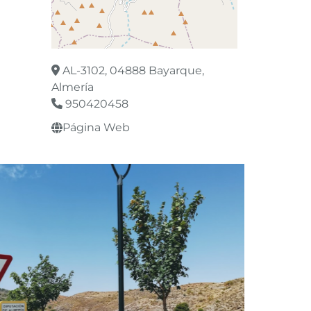
a
Leaflet
©
OpenStreetMap
contributors
AL-3102, 04888 Bayarque,
Almería
950420458
Página Web