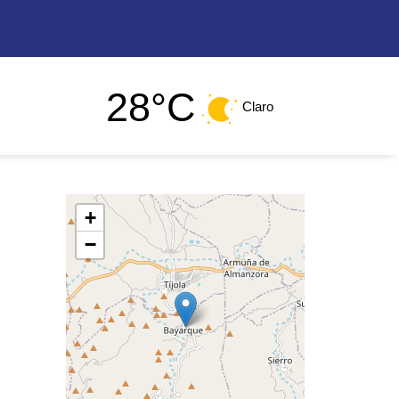
28°C
Claro
+
−