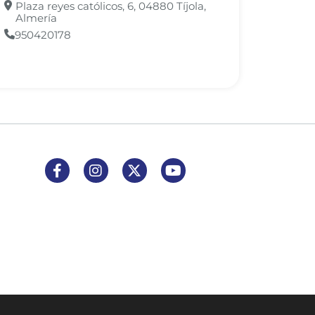
Plaza reyes católicos, 6, 04880 Tíjola,
Almería
950420178
Enlace a Facebook
Enlace a Instagram
Enlace a X (Twitter)
Enlace a Youtube Channel