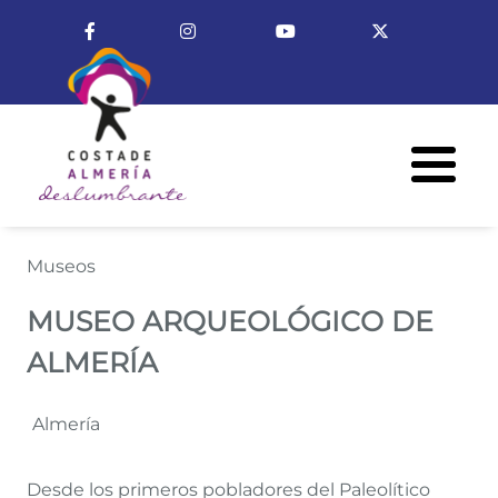
Pasar al contenido principal
Enlace a Facebook
Enlace a Instagram
Enlace a Youtube Cha
Enlace a X (T
Menú R
MUSEO ARQUEOLÓGICO DE A
Museos
MUSEO ARQUEOLÓGICO DE
ALMERÍA
Almería
Desde los primeros pobladores del Paleolítico