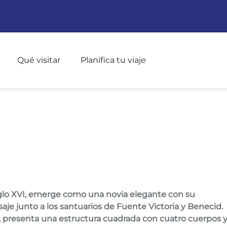
Pasar al contenido principal
Qué visitar
Planifica tu viaje
DRES
siglo XVI, emerge como una novia elegante con su
je junto a los santuarios de Fuente Victoria y Benecid.
ar, presenta una estructura cuadrada con cuatro cuerpos 