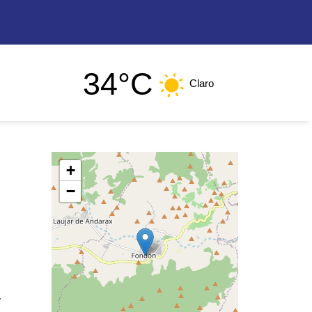
34°C
Claro
+
−
y