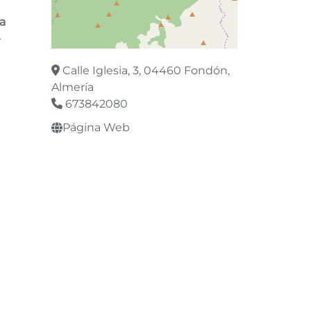
a
-
Leaflet
©
OpenStreetMap
contributors
Calle Iglesia, 3, 04460 Fondón,
Almería
673842080
Página Web