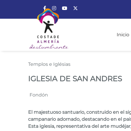
Enlace a Facebook
Enlace a Instagram
Enlace a Youtube Channel
Enlace a X (Twitter)
Inicio
IGLESIA DE SAN AN
Templos e Iglésias
IGLESIA DE SAN ANDRES
Fondón
El majestuoso santuario, construido en el 
campanario adornado, destacando en el paisa
Esta iglesia, representativa del arte mudéj