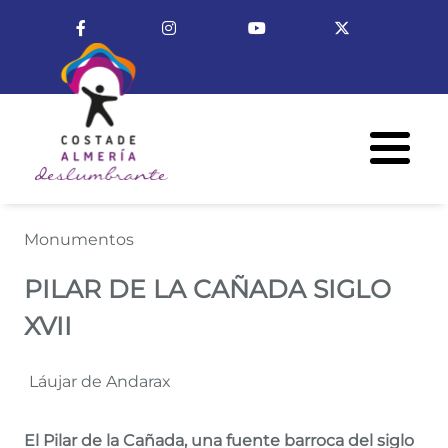
Pasar al contenido principal
Enlace a Facebook
Enlace a Instagram
Enlace a Youtube Cha
Enlace a X (T
Menú R
PILAR DE LA CAÑADA SIGLO X
Monumentos
PILAR DE LA CAÑADA SIGLO
XVII
Láujar de Andarax
El Pilar de la Cañada, una fuente barroca del siglo