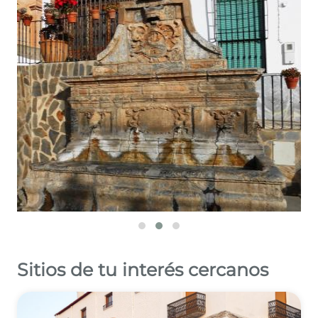
Leaflet
©
OpenStreetMap
contributors
Sitios de tu interés cercanos